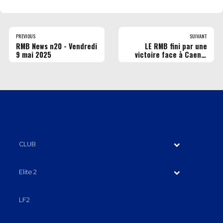
PREVIOUS
SUIVANT
RMB News n20 - Vendredi
LE RMB fini par une
9 mai 2025
victoire face à Caen à
domicile !
CLUB
Elite 2
LF2