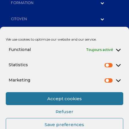
FORMATION
CITOYEN
PARTENAIRES
We use cookies to optimize our website and our service.
Functional
Toujours activé
BILLETTERIE
Statistics
Fan Expérience
Marketing
Contactez-nous
Accept cookies
Refuser
POSTS RÉCENTS
Save preferences
Prolongation : Rent a car renouvelle son engagement avec le