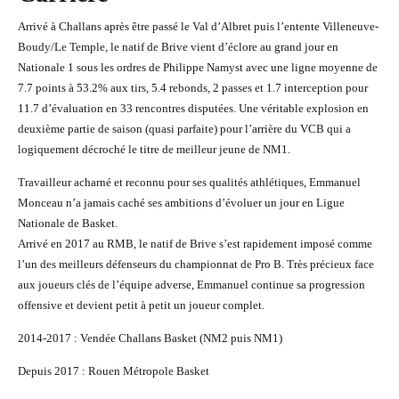
Arrivé à Challans après être passé le Val d’Albret puis l’entente Villeneuve-
Boudy/Le Temple, le natif de Brive vient d’éclore au grand jour en
Nationale 1 sous les ordres de Philippe Namyst avec une ligne moyenne de
7.7 points à 53.2% aux tirs, 5.4 rebonds, 2 passes et 1.7 interception pour
11.7 d’évaluation en 33 rencontres disputées. Une véritable explosion en
deuxième partie de saison (quasi parfaite) pour l’arrière du VCB qui a
logiquement décroché le titre de meilleur jeune de NM1.
Travailleur acharné et reconnu pour ses qualités athlétiques, Emmanuel
Monceau n’a jamais caché ses ambitions d’évoluer un jour en Ligue
Nationale de Basket.
Arrivé en 2017 au RMB, le natif de Brive s’est rapidement imposé comme
l’un des meilleurs défenseurs du championnat de Pro B. Très précieux face
aux joueurs clés de l’équipe adverse, Emmanuel continue sa progression
offensive et devient petit à petit un joueur complet.
2014-2017 : Vendée Challans Basket (NM2 puis NM1)
Depuis 2017 : Rouen Métropole Basket