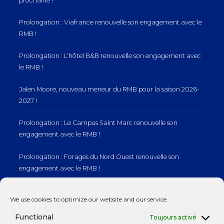
prochaine !
Prolongation : Viafrance renouvelle son engagement avec le
RMB !
Prolongation : L’hôtel B&B renouvelle son engagement avec
le RMB !
Jalen Moore, nouveau meneur du RMB pour la saison 2026-
2027 !
Prolongation : Le Campus Saint Marc renouvelle son
engagement avec le RMB !
Prolongation : Forages du Nord Ouest renouvelle son
engagement avec le RMB !
Prolongation : Normandie Manutention renouvelle son
We use cookies to optimize our website and our service.
engagement avec le RMB !
Functional
Toujours activé