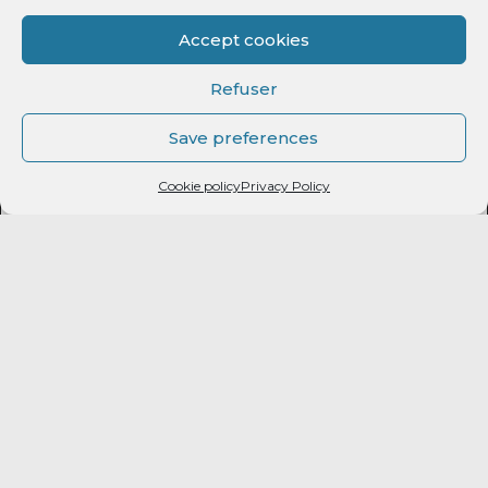
Carrière
Accept cookies
Refuser
Save preferences
Cookie policy
Privacy Policy
T
idjan suit une formation exemplaire en tant que basketteur. Il
commence son parcours à Rouen à l’âge de 5 ans, en 2010, et
gravit les échelons pour intégrer ensuite le pôle de formation en
Normandie en 2018-2019. Grâce à son travail et à sa rigueur lors
des entraînements durant ses deux années au pôle régional, le
meneur, âgé de 15 ans, s’envole pour le Pôle France à l’INSEP. Il y
passera une première année en U18 France, où
malheureusement, il ne jouera que quelques matchs lors d’une
saison écourtée à cause de la situation sanitaire.