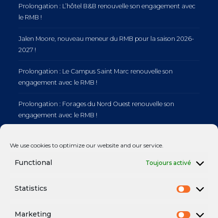
Prolongation : L’hôtel B&B renouvelle son engagement avec
le RMB !
Jalen Moore, nouveau meneur du RMB pour la saison 2026-
2027 !
Prolongation : Le Campus Saint Marc renouvelle son
engagement avec le RMB !
Prolongation : Forages du Nord Ouest renouvelle son
engagement avec le RMB !
Prolongation : Normandie Manutention renouvelle son
We use cookies to optimize our website and our service.
engagement avec le RMB !
Functional
Toujours activé
Statistics
Mentions légales
Marketing