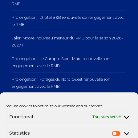
RMB !
Prolongation : L’hôtel B&B renouvelle son engagement avec
le RMB !
Jalen Moore, nouveau meneur du RMB pour la saison 2026-
2027 !
Prolongation : Le Campus Saint Marc renouvelle son
engagement avec le RMB !
Prolongation : Forages du Nord Ouest renouvelle son
engagement avec le RMB !
Prolongation : Normandie Manutention renouvelle son
We use cookies to optimize our website and our service.
engagement avec le RMB !
Functional
Toujours activé
Statistics