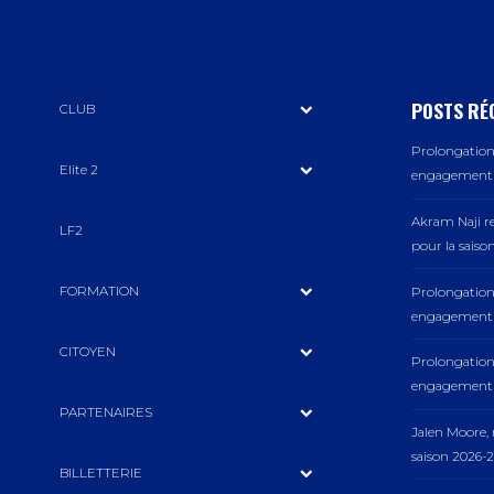
POSTS RÉ
CLUB
Prolongation 
Elite 2
engagement a
Akram Naji r
LF2
pour la saiso
FORMATION
Prolongation 
engagement a
CITOYEN
Prolongation 
engagement a
PARTENAIRES
Jalen Moore
saison 2026-2
BILLETTERIE