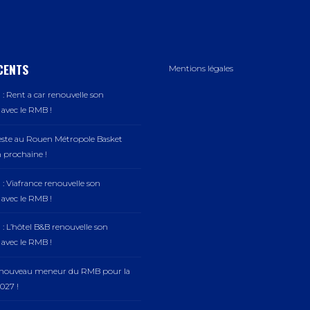
CENTS
Mentions légales
: Rent a car renouvelle son
vec le RMB !
este au Rouen Métropole Basket
n prochaine !
: Viafrance renouvelle son
vec le RMB !
: L’hôtel B&B renouvelle son
vec le RMB !
, nouveau meneur du RMB pour la
027 !