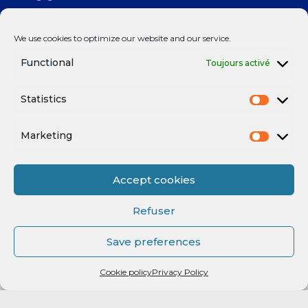
Prolongation : Normandie Manutention renouvelle son
We use cookies to optimize our website and our service.
engagement avec le RMB !
Functional
Toujours activé
Statistics
Mentions légales
Marketing
Accept cookies
Refuser
Save preferences
Mentions légales
Powered by
enchère
Cookie policy
Privacy Policy