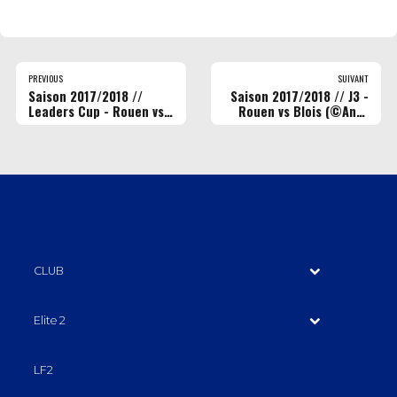
PREVIOUS
SUIVANT
Saison 2017/2018 //
Saison 2017/2018 // J3 -
Leaders Cup - Rouen vs
Rouen vs Blois (©Ann-
Lille (©Ann-Dee
Dee Lamour/CDP Media)
Lamour/CDP Media)
CLUB
Elite 2
LF2