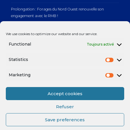
Prolongation : Forages du Nord Ouest renouvelle son
engagement avec le RMB !
Prolongation : Normandie Manutention renouvelle son
We use cookies to optimize our website and our service.
engagement avec le RMB !
Functional
Toujours activé
Statistics
Mentions légales
Marketing
Accept cookies
Refuser
Save preferences
Mentions légales