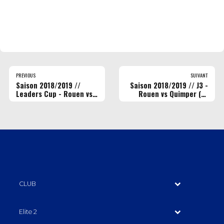
PREVIOUS
SUIVANT
Saison 2018/2019 //
Saison 2018/2019 // J3 -
Leaders Cup - Rouen vs
Rouen vs Quimper (©
Caen (© Maéva
Maéva Parmentier)
Parmentier)
CLUB
Elite 2