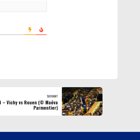
SUIVANT
4 – Vichy vs Rouen (© Maéva
Parmentier)