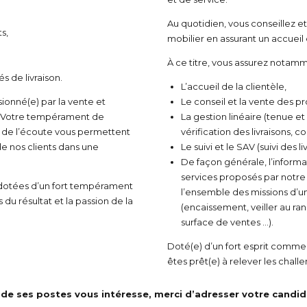
Au quotidien, vous conseillez e
s,
mobilier en assurant un accueil 
À ce titre, vous assurez notamm
s de livraison.
L’accueil de la clientèle,
ionné(e) par la vente et
Le conseil et la vente des pr
! Votre tempérament de
La gestion linéaire (tenue e
 de l’écoute vous permettent
vérification des livraisons, c
e nos clients dans une
Le suivi et le SAV (suivi des li
De façon générale, l’informat
services proposés par notre 
dotées d’un fort tempérament
l’ensemble des missions d’u
du résultat et la passion de la
(encaissement, veiller au ra
surface de ventes …).
Doté(e) d’un fort esprit commer
êtes prêt(e) à relever les chall
n de ses postes vous intéresse, merci d’adresser votre candid