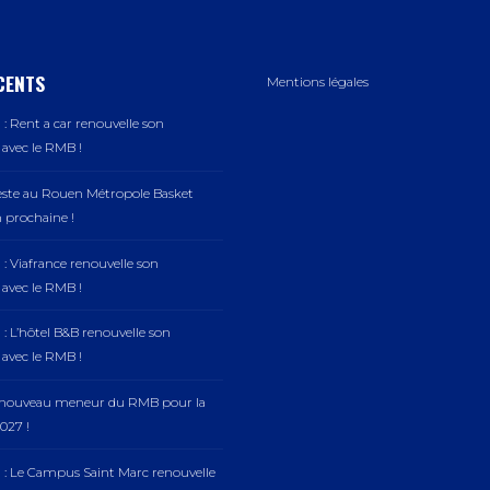
CENTS
Mentions légales
: Rent a car renouvelle son
vec le RMB !
este au Rouen Métropole Basket
n prochaine !
: Viafrance renouvelle son
vec le RMB !
: L’hôtel B&B renouvelle son
vec le RMB !
, nouveau meneur du RMB pour la
027 !
 : Le Campus Saint Marc renouvelle