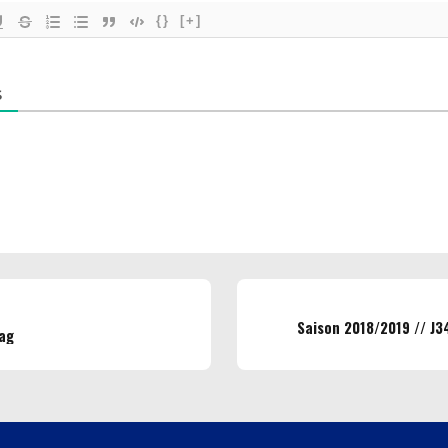
{}
[+]
S
Saison 2018/2019 // J3
iag