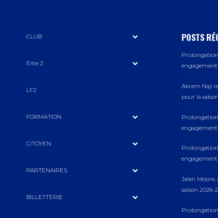
POSTS RÉ
CLUB
Prolongation 
Elite 2
engagement a
Akram Naji r
LF2
pour la saiso
FORMATION
Prolongation 
engagement a
CITOYEN
Prolongation 
engagement a
PARTENAIRES
Jalen Moore
saison 2026-2
BILLETTERIE
Prolongation