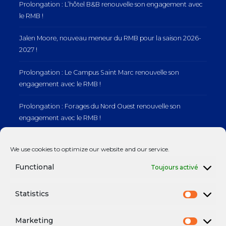
Prolongation : L’hôtel B&B renouvelle son engagement avec
le RMB !
Jalen Moore, nouveau meneur du RMB pour la saison 2026-
2027 !
Prolongation : Le Campus Saint Marc renouvelle son
engagement avec le RMB !
Prolongation : Forages du Nord Ouest renouvelle son
engagement avec le RMB !
Prolongation : Normandie Manutention renouvelle son
We use cookies to optimize our website and our service.
engagement avec le RMB !
Functional
Toujours activé
Statistics
Mentions légales
Marketing