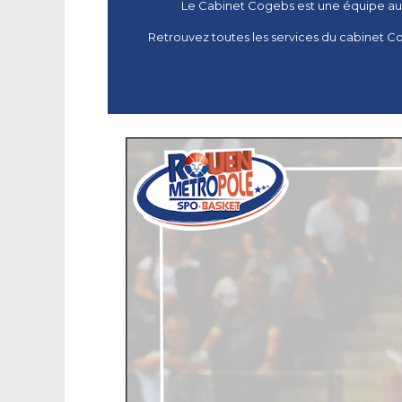
Le Cabinet Cogebs est une équipe au s
Retrouvez toutes les services du cabinet C