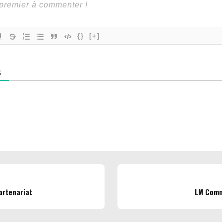
{}
[+]
S
artenariat
LM Comm