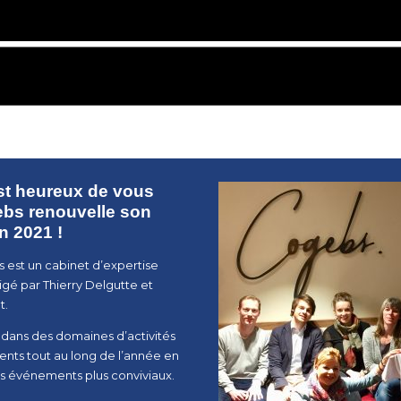
st heureux de vous
ebs renouvelle son
n 2021 !
s est un cabinet d’expertise
rigé par Thierry Delgutte et
t.
dans des domaines d’activités
ients tout au long de l’année en
s événements plus conviviaux.