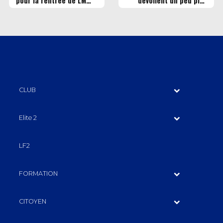
pour la rentrée de LM
dévoilent un peu plus
Communication !
face à Lille
CLUB
Elite 2
LF2
FORMATION
CITOYEN