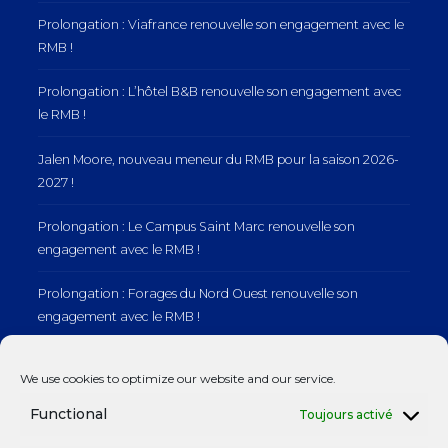
Prolongation : Viafrance renouvelle son engagement avec le
RMB !
Prolongation : L’hôtel B&B renouvelle son engagement avec
le RMB !
Jalen Moore, nouveau meneur du RMB pour la saison 2026-
2027 !
Prolongation : Le Campus Saint Marc renouvelle son
engagement avec le RMB !
Prolongation : Forages du Nord Ouest renouvelle son
engagement avec le RMB !
Prolongation : Normandie Manutention renouvelle son
We use cookies to optimize our website and our service.
engagement avec le RMB !
Functional
Toujours activé