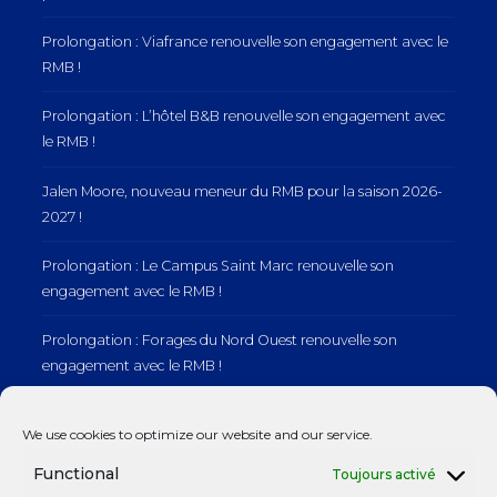
Prolongation : Viafrance renouvelle son engagement avec le
RMB !
Prolongation : L’hôtel B&B renouvelle son engagement avec
le RMB !
Jalen Moore, nouveau meneur du RMB pour la saison 2026-
2027 !
Prolongation : Le Campus Saint Marc renouvelle son
engagement avec le RMB !
Prolongation : Forages du Nord Ouest renouvelle son
engagement avec le RMB !
Prolongation : Normandie Manutention renouvelle son
We use cookies to optimize our website and our service.
engagement avec le RMB !
Functional
Toujours activé