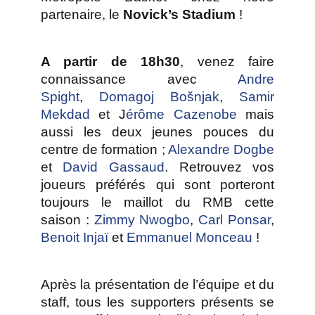
partenaire, le
Novick’s Stadium
!
A partir de 18h30
, venez faire
connaissance avec
Andre
Spight
,
Domagoj Bošnjak
,
Samir
Mekdad
et J
érôme Cazenobe
mais
aussi les deux jeunes pouces du
centre de formation ;
Alexandre Dogbe
et
David Gassaud
. Retrouvez vos
joueurs préférés qui sont porteront
toujours le maillot du RMB cette
saison :
Zimmy Nwogbo
,
Carl Ponsar
,
Benoit Injaï
et
Emmanuel Monceau
!
Après la présentation de l’équipe et du
staff, tous les
supporters présents se