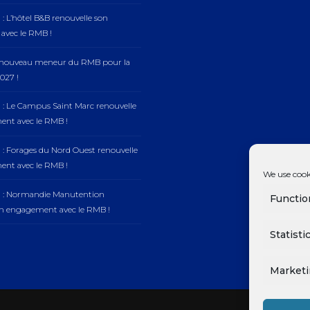
: L’hôtel B&B renouvelle son
vec le RMB !
, nouveau meneur du RMB pour la
027 !
 : Le Campus Saint Marc renouvelle
nt avec le RMB !
 : Forages du Nord Ouest renouvelle
nt avec le RMB !
We use cook
n : Normandie Manutention
Functio
on engagement avec le RMB !
Statisti
Market