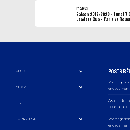
PREVIOUS
Saison 2019/2020 - Lundi 7
Leaders Cup - Paris vs Roue
POSTS RÉ
CLUB
Prolongation 
Elite 2
engagement a
Akram Naji r
LF2
pour la saiso
FORMATION
Prolongation 
engagement a