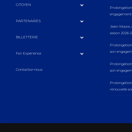
CITOYEN
Prolongation 
engagement a
PARTENAIRES
Jalen Moore
saison 2026-2
BILLETTERIE
Prolongation
son engageme
Fan Expérience
Prolongation
Contactez-nous
son engageme
Prolongatio
renouvelle s