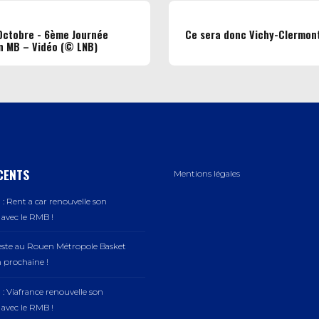
 Octobre - 6ème Journée
Ce sera donc Vichy-Clermont
n MB – Vidéo (© LNB)
CENTS
Mentions légales
: Rent a car renouvelle son
vec le RMB !
este au Rouen Métropole Basket
n prochaine !
: Viafrance renouvelle son
vec le RMB !