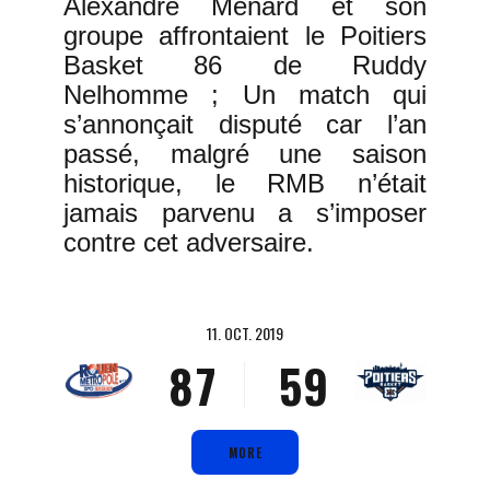
0
1
Alexandre Ménard et son
groupe affrontaient le Poitiers
1
0
2
Basket 86 de Ruddy
2
1
3
Nelhomme ; Un match qui
s’annonçait disputé car l’an
3
2
0
4
passé, malgré une saison
4
3
1
5
historique, le RMB n’était
jamais parvenu a s’imposer
5
4
2
6
contre cet adversaire.
6
5
3
7
7
6
4
8
11. OCT. 2019
8
7
5
9
9
8
6
0
0
9
7
MORE