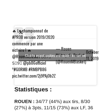
🔥 Le championnat de
#PROB
version 2019/2020
commence par une
— Rouen
victoire ! 🔥
October
Métropole Basket
Click to accept cookies and enable this content
@RouenMBasket
8⃣7⃣ -
11, 2019
(@RouenMBasket)
5⃣9⃣
@pb86officiel
⁰
#GORMB
#RMBPB86
pic.twitter.com/2j9PAjOb2Z
Statistiques :
ROUEN :
34/77 (44%) aux tirs, 8/30
(27%) à 3pts, 11/15 (73%) aux LF, 36