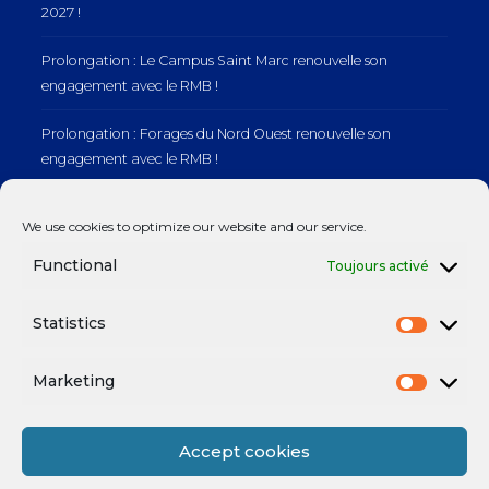
2027 !
Prolongation : Le Campus Saint Marc renouvelle son
engagement avec le RMB !
Prolongation : Forages du Nord Ouest renouvelle son
engagement avec le RMB !
Prolongation : Normandie Manutention renouvelle son
We use cookies to optimize our website and our service.
engagement avec le RMB !
Functional
Toujours activé
Statistics
Mentions légales
Marketing
Accept cookies