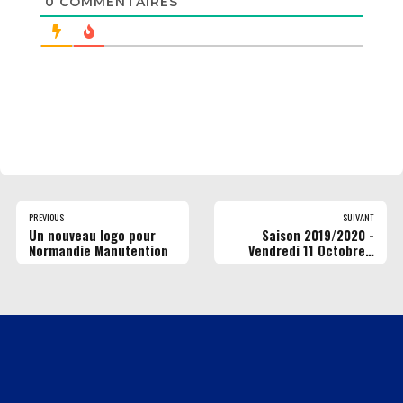
0
COMMENTAIRES
PREVIOUS
SUIVANT
Un nouveau logo pour
Saison 2019/2020 -
Normandie Manutention
Vendredi 11 Octobre -
1ère Journée Pro B -
Rouen MB vs Poitiers
Basket 86– Vidéo (©
LNB)