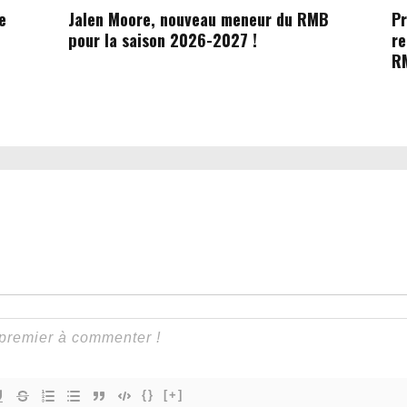
e
Jalen Moore, nouveau meneur du RMB
Pr
pour la saison 2026-2027 !
re
R
{}
[+]