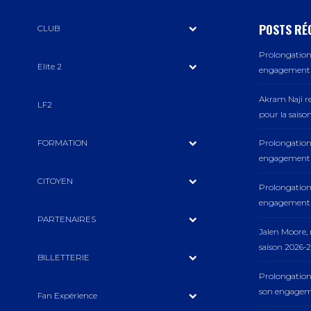
POSTS RÉ
CLUB
Prolongation 
Elite 2
engagement a
Akram Naji r
LF2
pour la saiso
FORMATION
Prolongation 
engagement a
CITOYEN
Prolongation 
engagement a
PARTENAIRES
Jalen Moore
saison 2026-2
BILLETTERIE
Prolongation
son engageme
Fan Expérience