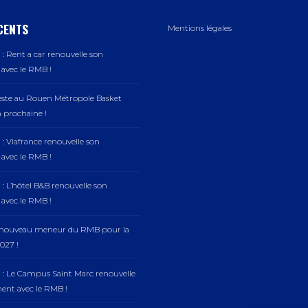
CENTS
Mentions légales
: Rent a car renouvelle son
vec le RMB !
este au Rouen Métropole Basket
n prochaine !
: Viafrance renouvelle son
vec le RMB !
: L’hôtel B&B renouvelle son
vec le RMB !
, nouveau meneur du RMB pour la
027 !
 : Le Campus Saint Marc renouvelle
nt avec le RMB !