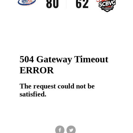
8
0
6
2
9
7
3
0
8
4
9
5
0
6
7
8
9
0