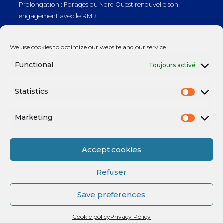
Prolongation : Forages du Nord Ouest renouvelle son
engagement avec le RMB !
Prolongation : Normandie Manutention renouvelle son
We use cookies to optimize our website and our service.
engagement avec le RMB !
Functional
Toujours activé
Statistics
Mentions légales
Marketing
Accept cookies
Refuser
Save preferences
Mentions légales
Cookie policy
Privacy Policy
Powered by
enchère