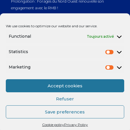
Prolongation : Forages du Nord Ouest renouvelle son
engagement avec le RMB !
Prolongation : Normandie Manutention renouvelle son
We use cookies to optimize our website and our service.
engagement avec le RMB !
Functional
Toujours activé
Statistics
Mentions légales
Marketing
Accept cookies
Refuser
Save preferences
Mentions légales
Powered by
enchère
Cookie policy
Privacy Policy