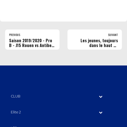
PREVIOUS
SUIVANT
Saison 2019/2020 - Pro
Les jeunes, toujours
B - J15 Rouen vs Antibes
dans le haut du
- 17/01/2020 (© Maéva
classement
Parmentier)
CLUB
Elite 2