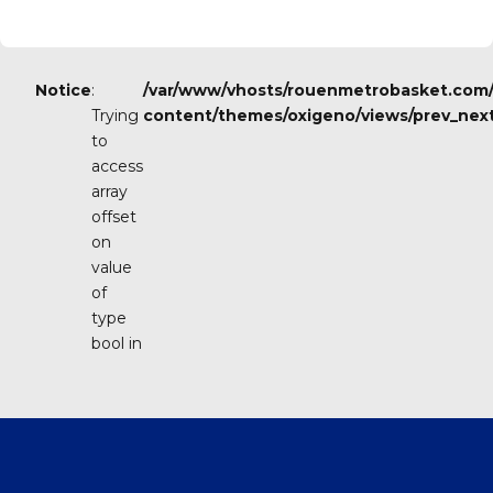
Notice
:
/var/www/vhosts/rouenmetrobasket.com
Trying
content/themes/oxigeno/views/prev_nex
to
access
array
PREVIOUS
offset
Les
3
on
Brasseurs,
value
une
of
cuisine
authentique
type
dans
bool in
l'esprit
des
anciennes
brasseries