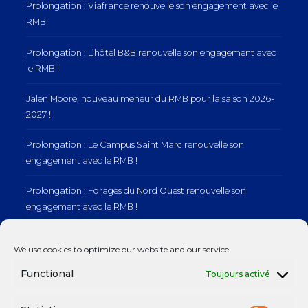
Prolongation : Viafrance renouvelle son engagement avec le
RMB !
Prolongation : L’hôtel B&B renouvelle son engagement avec
le RMB !
Jalen Moore, nouveau meneur du RMB pour la saison 2026-
2027 !
Prolongation : Le Campus Saint Marc renouvelle son
engagement avec le RMB !
Prolongation : Forages du Nord Ouest renouvelle son
engagement avec le RMB !
Prolongation : Normandie Manutention renouvelle son
We use cookies to optimize our website and our service.
engagement avec le RMB !
Functional
Toujours activé