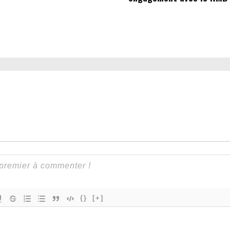
{}
[+]