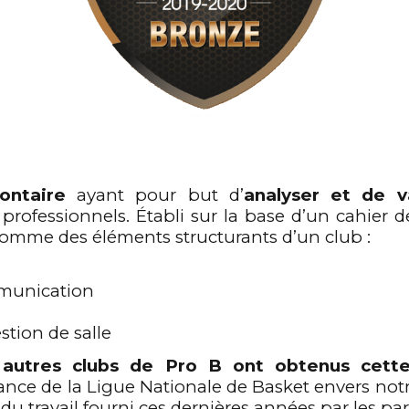
lontaire
ayant pour but d’
analyser et de va
professionnels. Établi sur la base d’un cahier 
comme des éléments structurants d’un club :
munication
stion de salle
 autres clubs de Pro B ont obtenus cette 
ance de la Ligue Nationale de Basket envers not
u travail fourni ces dernières années par les par