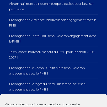
Akram Naji reste au Rouen Métropole Basket pour la saison
prochaine !
Prolongation : Viafrance renouvelle son engagement avec le
RMB !
Prolongation : L’hôtel B&B renouvelle son engagement avec
le RMB !
Jalen Moore, nouveau meneur du RMB pour la saison 2026-
2027 !
Prolongation : Le Campus Saint Marc renouvelle son
engagement avec le RMB !
Prolongation : Forages du Nord Ouest renouvelle son
engagement avec le RMB !
Prolongation : Normandie Manutention renouvelle son
We use cookies to optimize our website and our service.
engagement avec le RMB !