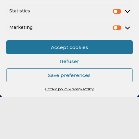
BILLETTERIE
Statistics
Fan Expérience
Marketing
Contactez-nous
Accept cookies
Refuser
POSTS RÉCENTS
Save preferences
Prolongation : Rent a car renouvelle son engagement avec le
Cookie policy
Privacy Policy
RMB !
Akram Naji reste au Rouen Métropole Basket pour la saison
prochaine !
Prolongation : Viafrance renouvelle son engagement avec le
RMB !