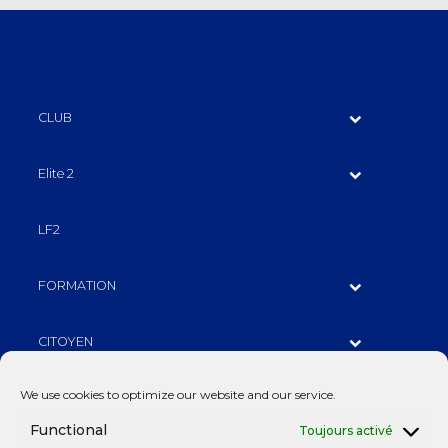
CLUB
Elite 2
LF2
FORMATION
CITOYEN
We use cookies to optimize our website and our service.
PARTENAIRES
Functional
Toujours activé