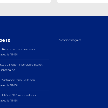
CENTS
Mentions légales
: Rent a car renouvelle son
vec le RMB !
este au Rouen Métropole Basket
n prochaine !
: Viafrance renouvelle son
vec le RMB !
: L’hôtel B&B renouvelle son
vec le RMB !