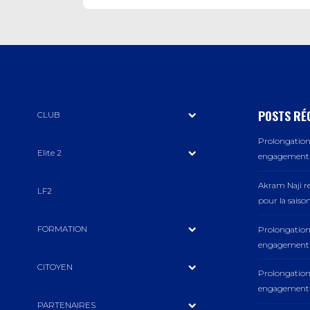
POSTS RÉ
CLUB
Prolongation 
Elite 2
engagement a
Akram Naji r
LF2
pour la saiso
FORMATION
Prolongation 
engagement a
CITOYEN
Prolongation 
engagement a
PARTENAIRES