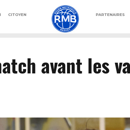
N
CITOYEN
PARTENAIRES
match avant les v