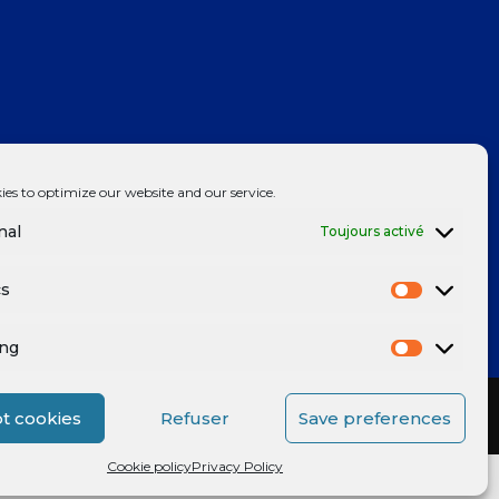
ies to optimize our website and our service.
nal
Toujours activé
cs
ing
t cookies
Refuser
Save preferences
Mentions légales
Cookie policy
Privacy Policy
Powered by
enchère