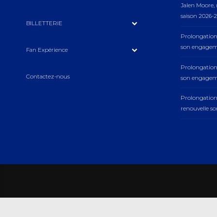
Jalen Moore
saison 2026-2
BILLETTERIE
Prolongation
son engageme
Fan Expérience
Prolongation
Contactez-nous
son engageme
Prolongatio
renouvelle s