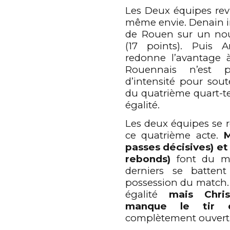
Les Deux équipes revi
même envie. Denain in
de Rouen sur un nou
(17 points). Puis 
redonne l’avantage 
Rouennais n’est p
d’intensité pour sou
du quatrième quart-t
égalité.
Les deux équipes se
0
0
ce quatrième acte.
M
passes décisives) et
rebonds)
font du ma
1
0
1
derniers se battent
possession du match. 
égalité
mais Chri
2
1
2
manque le tir d
complètement ouvert.