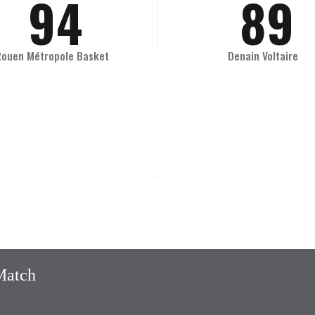
9
4
8
9
0
5
9
0
Rouen Métropole Basket
Denain Voltaire
6
0
7
8
9
Match