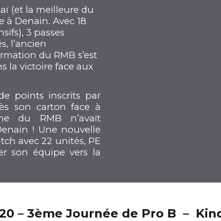
0
jaï (et la meilleure du
ce à Denain. Avec 18
sifs), 3 passes
s, l’ancien
rmation du RMB s’est
s la victoire face aux
e points inscrits par
rès son carton face à
aine du RMB n’avait
 Denain ! Une nouvelle
tch avec 22 unités, PE
r son équipe vers la
.20 – 3ème Journée de Pro B – Ki