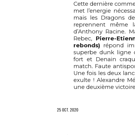
3
2
3
Cette dernière comme
met l’energie nécess
mais les Dragons de
4
3
4
reprennent même l
d’Anthony Racine. Ma
Rebec,
Pierre-Etien
rebonds)
répond im
5
0
4
5
superbe dunk ligne 
fort et Denain craq
match. Faute antispor
6
1
5
6
Une fois les deux lanc
exulte ! Alexandre 
une deuxième victoire 
7
2
6
7
25 OCT. 2020
8
3
7
8