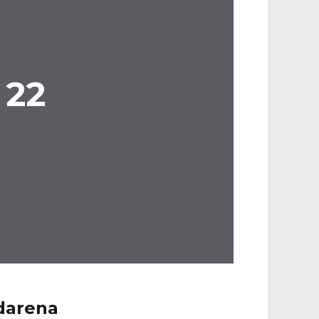
22
ndarena