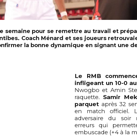
e semaine pour se remettre au travail et prép
à Antibes. Coach Ménard et ses joueurs retrouvai
confirmer la bonne dynamique en signant une d
Le RMB commence 
infligeant un 10-0 a
Nwogbo et Amin Ste
raquette.
Samir Mekd
parquet
après 32 sem
en match officiel. 
adversaire du soir
erreurs qui permet
embuscade (+4 à la m