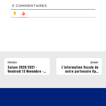
0
COMMENTAIRES
PREVIOUS
SUIVANT
Saison 2020/2021 -
L’information fiscale de
Vendredi 13 Novembre -
notre partenaire Opti
Match amical - Rouen
Finance
MB vs Saint-Quentin
Basket – Vidéo (© RMB)