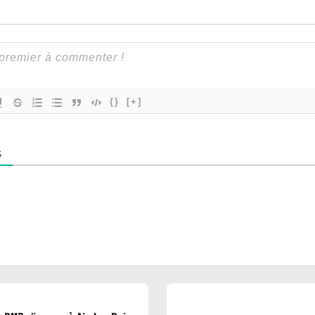
{}
[+]
S