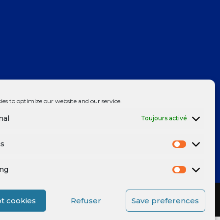
ies to optimize our website and our service.
nal
Toujours activé
cs
ing
t cookies
Refuser
Save preferences
Mentions légales