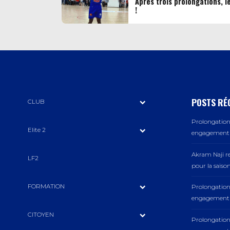
Après trois prolongations, l
!
POSTS RÉ
CLUB
Prolongation 
Elite 2
engagement a
Akram Naji r
LF2
pour la saiso
FORMATION
Prolongation 
engagement a
CITOYEN
Prolongation 