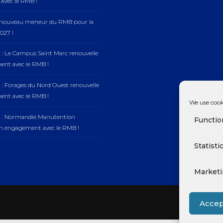
vec le RMB !
, nouveau meneur du RMB pour la
027 !
 : Le Campus Saint Marc renouvelle
nt avec le RMB !
 : Forages du Nord Ouest renouvelle
nt avec le RMB !
We use cook
n : Normandie Manutention
Functio
on engagement avec le RMB !
Statisti
Market
Accep