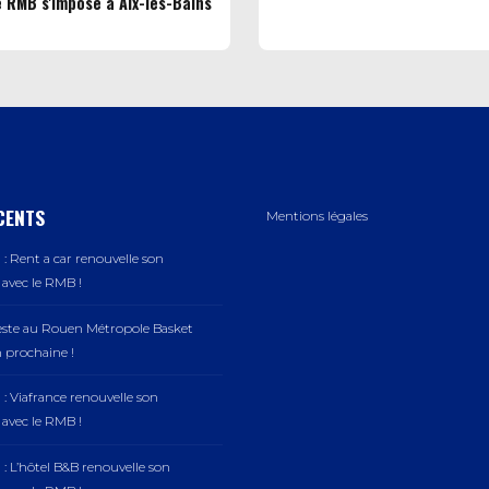
e RMB s'impose à Aix-les-Bains
CENTS
Mentions légales
: Rent a car renouvelle son
vec le RMB !
este au Rouen Métropole Basket
n prochaine !
: Viafrance renouvelle son
vec le RMB !
: L’hôtel B&B renouvelle son