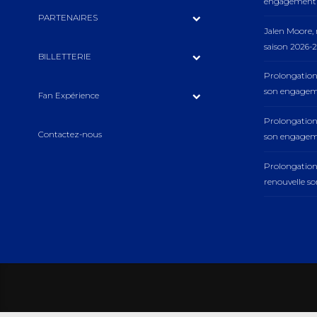
engagement a
PARTENAIRES
Jalen Moore
saison 2026-2
BILLETTERIE
Prolongation
son engageme
Fan Expérience
Prolongation
Contactez-nous
son engageme
Prolongatio
renouvelle s