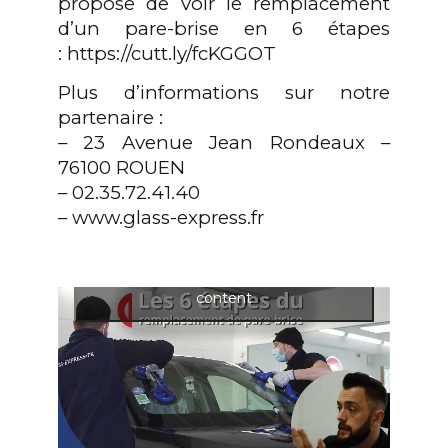
propose de voir le remplacement
d’un pare-brise en 6 étapes
: https://cutt.ly/fcKGGOT
Plus d’informations sur notre
partenaire :
– 23 Avenue Jean Rondeaux –
76100 ROUEN
– 02.35.72.41.40
–
www.glass-express.fr
Click to accept cookies and enable this
content