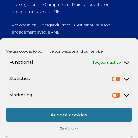
Prolongation : Le Campus Saint Marc renouvelle son
engagement avec le RMB !
Prolongation : Forages du Nord Ouest renouvelle son
engagement avec le RMB !
Prolongation : Normandie Manutention renouvelle son
We use cookies to optimize our website and our service.
engagement avec le RMB !
Functional
Toujours activé
Statistics
Mentions légales
Marketing
Accept cookies
Refuser