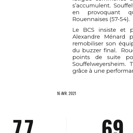
1
1
0
3
s’accumulent. Souffe
2
2
1
4
en provoquant qu
Rouennaises (57-54).
Le BCS insiste et p
3
3
2
5
Alexandre Ménard 
remobiliser son équ
du buzzer final. Roue
4
4
3
6
points de suite pou
Souffelweyersheim. Tr
grâce à une performanc
5
5
4
7
16 AVR. 2021
6
6
5
8
7
7
6
9