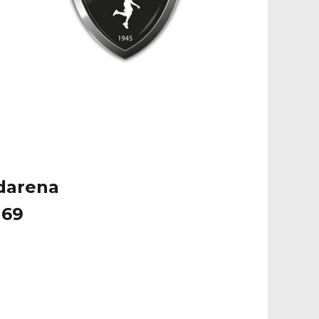
ndarena
 69