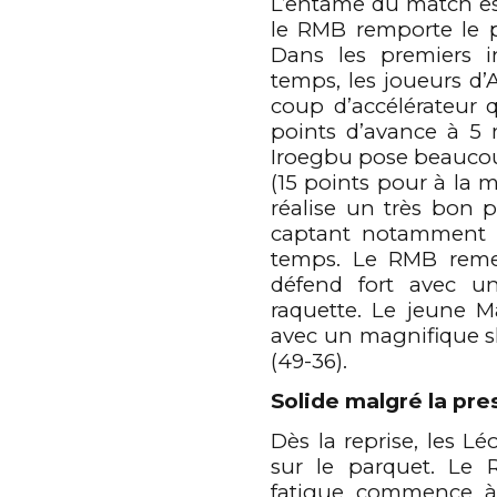
L’entame du match est
le RMB remporte le p
Dans les premiers i
temps, les joueurs d
coup d’accélérateur 
points d’avance à 5
Iroegbu pose beauco
(15 points pour à la
réalise un très bon 
0
captant notamment 
temps. Le RMB reme
défend fort avec u
1
raquette. Le jeune 
avec un magnifique s
(49-36).
0
0
2
Solide malgré la pre
Dès la reprise, les L
sur le parquet. Le
fatigue commence à s