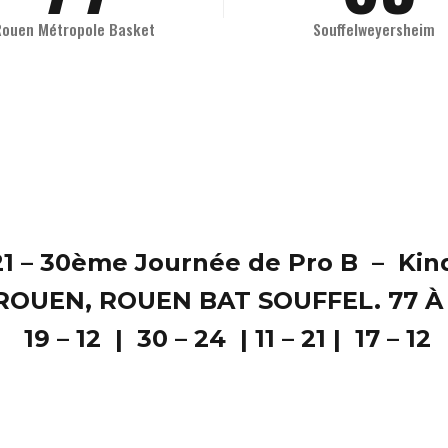
8
8
7
0
Rouen Métropole Basket
Souffelweyersheim
9
9
8
0
0
9
0
21 – 30ème Journée de Pro B – Ki
ROUEN, ROUEN BAT SOUFFEL. 77 À
19 – 12 | 30 – 24 | 11 – 21 | 17 – 12