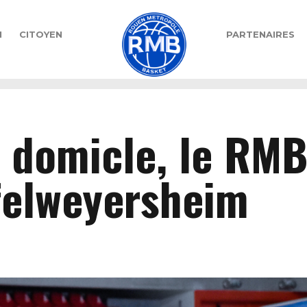
N
CITOYEN
PARTENAIRES
S
à domicle, le RM
felweyersheim