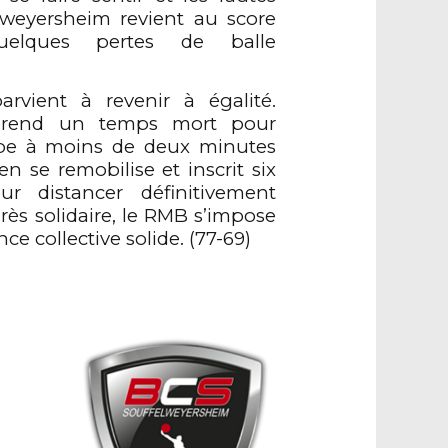
lweyersheim revient au score
elques pertes de balle
arvient à revenir à égalité.
prend un temps mort pour
ipe à moins de deux minutes
n se remobilise et inscrit six
r distancer définitivement
ès solidaire, le RMB s’impose
e collective solide. (77-69)