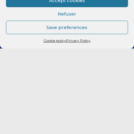
Accept cookies
Refuser
POSTS RÉCENTS
Save preferences
Prolongation : Rent a car renouvelle son engagement avec le
RMB !
Cookie policy
Privacy Policy
Akram Naji reste au Rouen Métropole Basket pour la saison
prochaine !
Prolongation : Viafrance renouvelle son engagement avec le
RMB !
Prolongation : L’hôtel B&B renouvelle son engagement avec
le RMB !
Jalen Moore, nouveau meneur du RMB pour la saison 2026-
2027 !
Prolongation : Le Campus Saint Marc renouvelle son