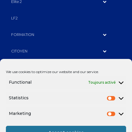
Elite 2
LF2
FORMATION
CITOYEN
PARTENAIRES
We use cookies to optimize our website and our service.
Functional
Toujours activé
BILLETTERIE
Statistics
Fan Expérience
Marketing
Contactez-nous