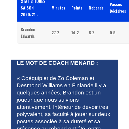
STATISTIQUES
Passes
SAISON
Minutes
Points
Rebonds
Décisives
2020/21 :
Brandon
27.2
14.2
6.2
0.9
Edwards
LE MOT DE COACH MENARD :
« Coéquipier de Zo Coleman et
Desmond Williams en Finlande il y a
quelques années, Brandon est un
joueur que nous suivions
attentivement. Intérieur de devoir très
polyvalent, sa faculté à jouer sur deux
postes associée à sa dureté et sa
présence au rebond ont été, entre