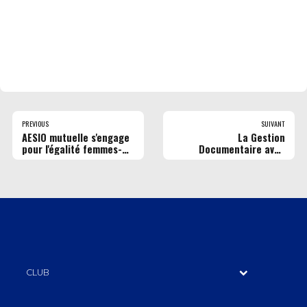
PREVIOUS
SUIVANT
AESIO mutuelle s'engage
La Gestion
pour l'égalité femmes-
Documentaire avec
hommes
Copyweb Solutions
CLUB