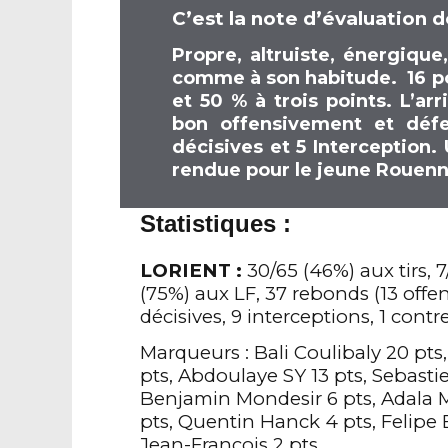
C’est la note d’évaluation d
Propre, altruiste, énergique
comme à son habitude. 16 poi
et 50 % à trois points. L’ar
bon offensivement et déf
décisives et 5 Interception.
rendue pour le jeune Rouenna
Statistiques :
LORIENT :
30/65 (46%) aux tirs, 7
(75%) aux LF, 37 rebonds (13 offen
décisives, 9 interceptions, 1 cont
Marqueurs : Bali Coulibaly 20 pt
pts, Abdoulaye SY 13 pts, Sebasti
Benjamin Mondesir 6 pts, Adala 
pts, Quentin Hanck 4 pts, Felipe 
Jean-François 2 pts,