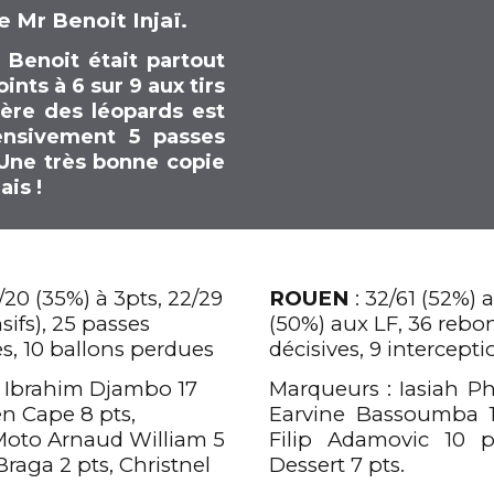
e Mr Benoit Injaï.
, Benoit était partout
nts à 6 sur 9 aux tirs
rière des léopards est
ensivement 5 passes
 Une très bonne copie
is !
/20 (35%) à 3pts, 22/29
ROUEN
: 32/61 (52%) a
sifs), 25 passes
(50%) aux LF, 36 rebon
res, 10 ballons perdues
décisives, 9 intercept
s, Ibrahim Djambo 17
Marqueurs : Iasiah Phi
en Cape 8 pts,
Earvine Bassoumba 1
Moto Arnaud William 5
Filip Adamovic 10 p
Braga 2 pts, Christnel
Dessert 7 pts.