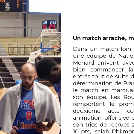
Un match arraché, ma
Dans un match loin 
une équipe de Nation
Menard arrivent avec
bien commencer la 
entrés
tout de suite d
détermination de Br
le match en marquan
son équipe. Les Ro
remportent le premi
deuxième acte c
animation offensive q
son trios de recrues
10 pts, Isaiah Philmo