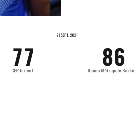
5
5
6
4
6
6
7
5
21 SEPT. 2021
7
7
8
6
8
8
9
7
CEP lorient
Rouen Métropole Baske
9
9
0
8
0
0
9