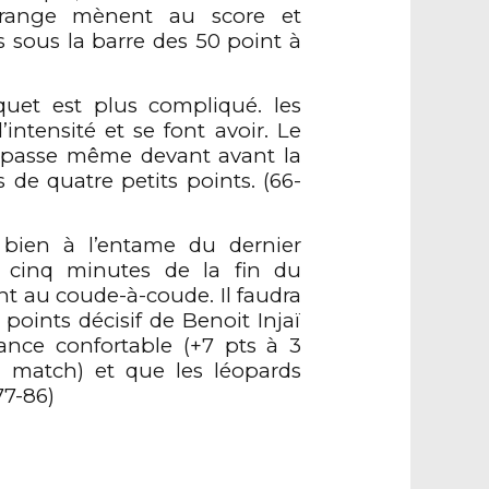
orange mènent au score et
s sous la barre des 50 point à
quet est plus compliqué. les
intensité et se font avoir. Le
t passe même devant avant la
 de quatre petits points. (66-
bien à l’entame du dernier
à cinq minutes de la fin du
nt au coude-à-coude. Il faudra
s points décisif de Benoit Injaï
nce confortable (+7 pts à 3
u match) et que les léopards
(77-86)