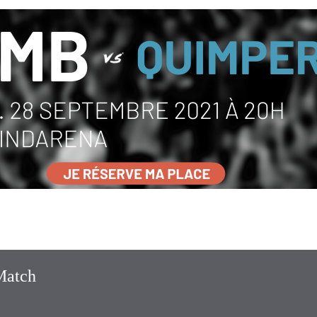
0
Match