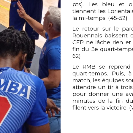
pts). Les bleu et 
0
tiennent les Lorientai
la mi-temps. (45-52)
0
0
1
Le retour sur le par
Rouennais baissent d’
CEP ne lâche rien e
1
1
2
0
fin du 3e quart-temps
62)
Le RMB se reprend 
2
2
3
1
quart-temps. Puis, 
match, les équipes so
attendre un tir à troi
3
3
4
2
pour donner une ava
minutes de la fin d
filent vers la victoire. 
4
4
5
3