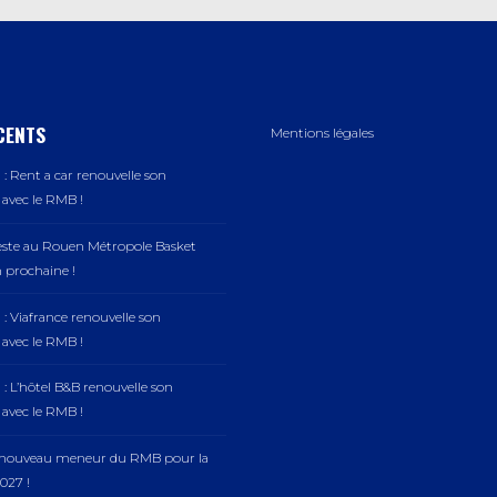
CENTS
Mentions légales
: Rent a car renouvelle son
vec le RMB !
este au Rouen Métropole Basket
n prochaine !
: Viafrance renouvelle son
vec le RMB !
: L’hôtel B&B renouvelle son
vec le RMB !
, nouveau meneur du RMB pour la
027 !