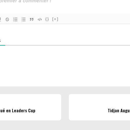
{}
[+]
S
joué en Leaders Cup
Tidjan Augu