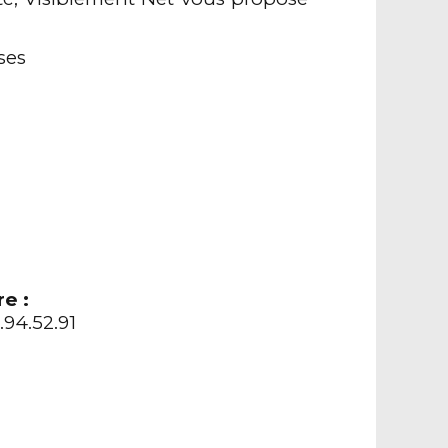
ses
e :
.94.52.91