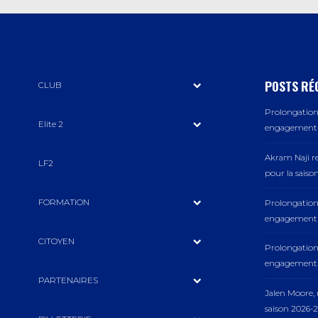
POSTS RÉ
CLUB
Prolongation 
Elite 2
engagement a
Akram Naji r
LF2
pour la saiso
FORMATION
Prolongation 
engagement a
CITOYEN
Prolongation 
engagement a
PARTENAIRES
Jalen Moore
saison 2026-2