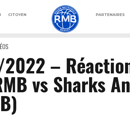
N
CITOYEN
PARTENAIRES
DÉOS
/2022 – Réaction
RMB vs Sharks An
B)