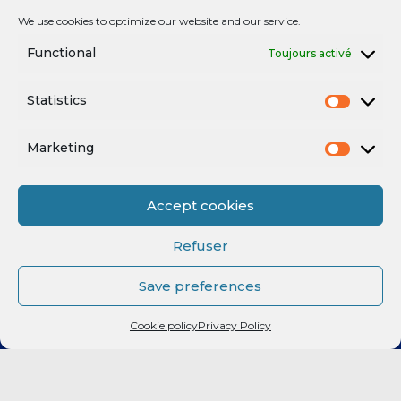
PARTENAIRES
We use cookies to optimize our website and our service.
Functional
Toujours activé
BILLETTERIE
Statistics
Fan Expérience
Marketing
Contactez-nous
Accept cookies
Refuser
POSTS RÉCENTS
Save preferences
Prolongation : Rent a car renouvelle son engagement avec le
RMB !
Cookie policy
Privacy Policy
Akram Naji reste au Rouen Métropole Basket pour la saison
prochaine !