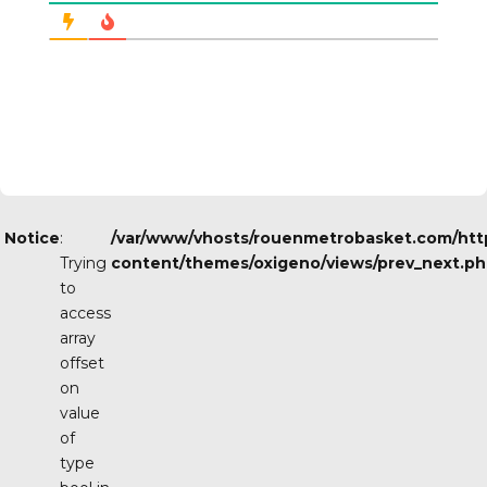
Notice
:
/var/www/vhosts/rouenmetrobasket.com/ht
Trying
content/themes/oxigeno/views/prev_next.p
to
access
array
offset
on
value
of
type