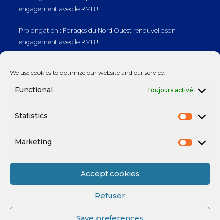
engagement avec le RMB !
Prolongation : Forages du Nord Ouest renouvelle son
engagement avec le RMB !
Prolongation : Normandie Manutention renouvelle son
We use cookies to optimize our website and our service.
engagement avec le RMB !
Functional
Toujours activé
Statistics
Mentions légales
Marketing
Accept cookies
Refuser
Save preferences
Mentions légales