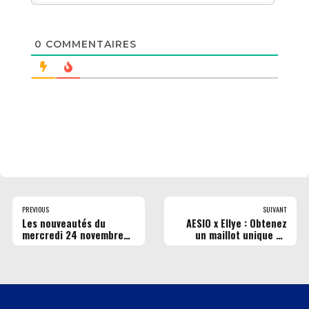
0
COMMENTAIRES
PREVIOUS
SUIVANT
Les nouveautés du
AESIO x Ellye : Obtenez
mercredi 24 novembre
un maillot unique en
dans les cinémas Pathé
faisant une bonne
Gaumont Rouen
action !