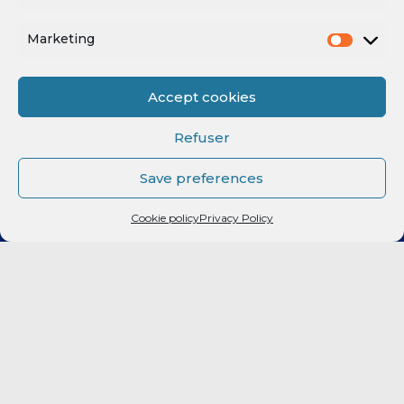
Fan Expérience
Marketing
Contactez-nous
Accept cookies
Refuser
POSTS RÉCENTS
Save preferences
Prolongation : Rent a car renouvelle son engagement avec le
Cookie policy
Privacy Policy
RMB !
Akram Naji reste au Rouen Métropole Basket pour la saison
prochaine !
Prolongation : Viafrance renouvelle son engagement avec le
RMB !
Prolongation : L’hôtel B&B renouvelle son engagement avec