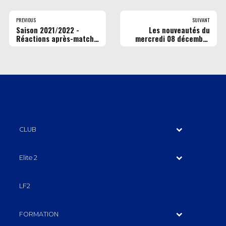
PREVIOUS
SUIVANT
Saison 2021/2022 -
Les nouveautés du
Réactions après-match
mercredi 08 décembre
– J8 RMB vs Boulazac -
dans les cinémas Pathé
Vidéo (©RMB)
Gaumont Rouen
CLUB
Elite 2
LF2
FORMATION