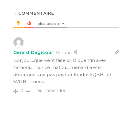
1
COMMENTAIRE
plus ancien
Gerald Dagicour
4 ans
Bonjour,..que vient faire ici st quentin avec
zamora……sur ce match….menard a été
débarqué….ne pas pas confondre SQBB…et
SVDB…..merci….
Répondre
0