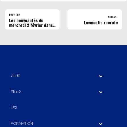
PREVIOUS
SUIVANT
Les nouveautés du
Lavomatic recrute
mercredi 2 février dans
les cinémas Pathé
Gaumont Rouen
CLUB
Elite 2
LF2
FORMATION