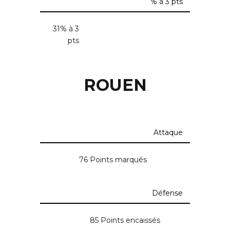
% à 3 pts
31% à 3
pts
ROUEN
Attaque
76 Points marqués
Défense
85 Points encaissés