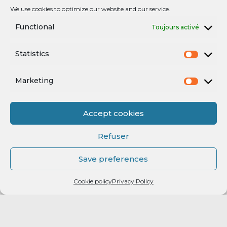
We use cookies to optimize our website and our service.
engagement avec le RMB !
Functional
Toujours activé
Statistics
Mentions légales
Marketing
Accept cookies
Refuser
Save preferences
Mentions légales
Cookie policy
Privacy Policy
Powered by
enchère