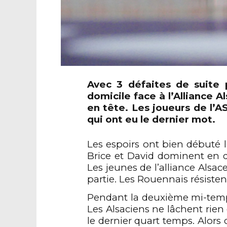
Avec 3 défaites de suite
domicile
face à
l’Alliance A
en tête. Les joueurs de l’
qui ont eu le dernier mot.
Les espoirs ont bien
débuté
l
Brice
et David dominent
e
n 
Les
jeunes
de l’alliance Alsac
partie. Les
Rouennais
résisten
Pendant la deuxième mi-temp
Les Alsaciens ne
lâchent
rien
le dernier quart temps
. Alors