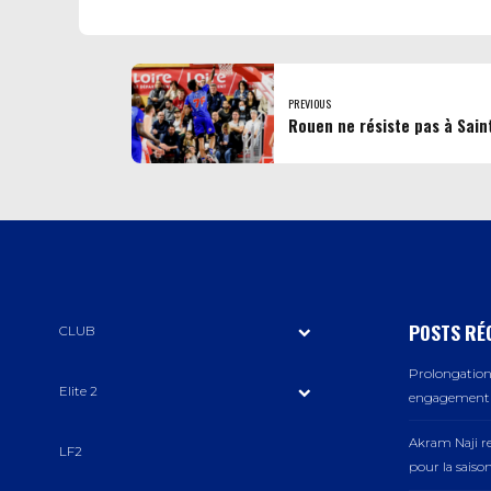
PREVIOUS
Rouen ne résiste pas à Sai
POSTS RÉ
CLUB
Prolongation 
Elite 2
engagement a
Akram Naji r
LF2
pour la saiso