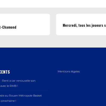
Mercredi, tous les joueurs
nt-Chamond
CENTS
Mentions légales
: Rent a car renouvelle son
vec le RMB !
este au Rouen Métropole Basket
n prochaine !