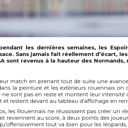
0
1
0
0
2
1
1
 pendant les dernières
semaines,
les
Espoir
lsace.
S
ans jamais fait réellemen
t
d’écart, le
ASA sont revenus à la hauteur des
Normands
,
3
2
2
0
eur match en prenant tout de suite une avance d
4
3
3
1
dan
s
la peinture et les extérieurs
rouennais
on de
e ne sont pas en reste et
montent
leur intensité 
t et restent devant au tableau d’affichage en rent
5
4
4
2
s, les
Rouennais
ne réussissent pas créer un rée
 et
reviennent
au score, à deux
points
des joueu
 qu’offensivement tout va bien pour les léopards,