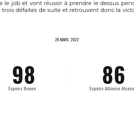
6
5
5
3
re le
job
et vont réussir
à
prendre le dessus pen
 trois défaites de suite et retrouvent donc la vic
7
6
6
4
26 MARS. 2022
8
7
7
5
9
8
8
6
0
9
9
7
Espoirs Rouen
Espoirs Alliance Alsac
0
0
8