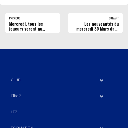
PREVIOUS
SUIVANT
Mercredi, tous les
Les nouveautés du
joueurs seront au
mercredi 30 Mars dans
Centre Commercial
les cinémas Pathé
SAINT SEVER !
Gaumont Rouen
CLUB
Elite 2
LF2
FORMATION