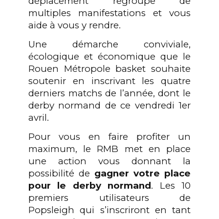
déplacement regroupe de
multiples manifestations et vous
aide à vous y rendre.
Une démarche
conviviale
,
écologique
e
t économique que le
Rouen Métropole basket souhaite
soutenir e
n
inscrivant les quatre
derniers matchs de l’
année,
dont le
derby normand de ce vendredi
1er
avril.
Pour vous en faire profiter un
maximum, le RMB met en place
une action vous donnant la
possibilité de
gagner votre place
pour le derby normand
. Les 10
premiers
utilisateurs
de
P
opsleigh
qui s’inscriront en tant