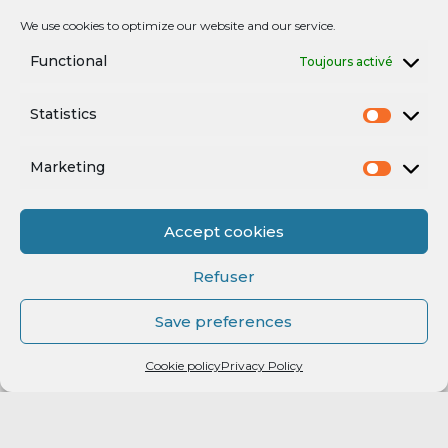
Prolongation : Forages du Nord Ouest renouvelle son
We use cookies to optimize our website and our service.
engagement avec le RMB !
Functional
Toujours activé
Statistics
Mentions légales
Marketing
Accept cookies
Refuser
Save preferences
Mentions légales
Powered by
enchère
Cookie policy
Privacy Policy