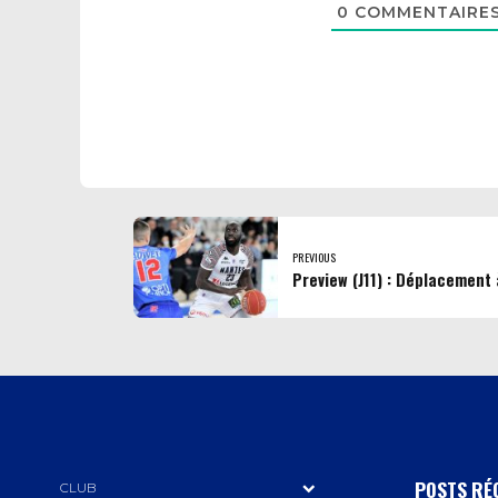
0
COMMENTAIRE
PREVIOUS
Preview (J11) : Déplacement 
POSTS RÉ
CLUB