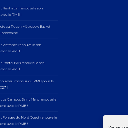
: Rent a car renouvelle son
vec le RMB !
este au Rouen Métropole Basket
n prochaine !
: Viafrance renouvelle son
vec le RMB !
: L’hôtel B&B renouvelle son
vec le RMB !
, nouveau meneur du RMB pour la
027 !
 : Le Campus Saint Marc renouvelle
nt avec le RMB !
 : Forages du Nord Ouest renouvelle
nt avec le RMB !
We use cook