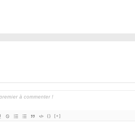
{}
[+]