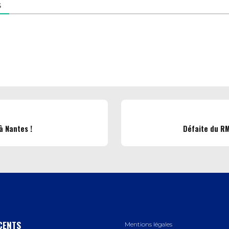
S
à Nantes !
Défaite du RM
CENTS
Mentions légales