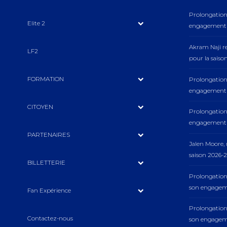
Prolongation 
Elite 2
engagement a
Akram Naji r
LF2
pour la saiso
FORMATION
Prolongation 
engagement a
CITOYEN
Prolongation 
engagement a
PARTENAIRES
Jalen Moore
saison 2026-2
BILLETTERIE
Prolongation
son engageme
Fan Expérience
Prolongation
Contactez-nous
son engageme