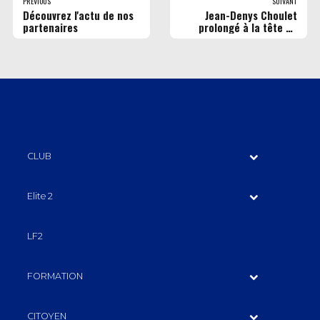
PREVIOUS
SUIVANT
Découvrez l'actu de nos
Jean-Denys Choulet
partenaires
prolongé à la tête du
Rouen Métropole Basket
pour la saison
2026/2027
CLUB
Elite 2
LF2
FORMATION
CITOYEN