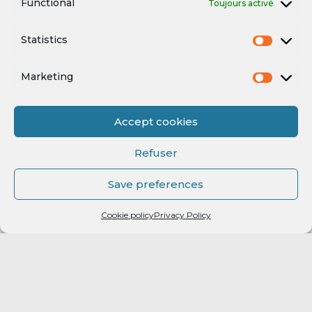
Functional
Toujours activé
Statistics
Mentions légales
Marketing
Accept cookies
Refuser
Save preferences
Mentions légales
Cookie policy
Privacy Policy
Powered by
enchère