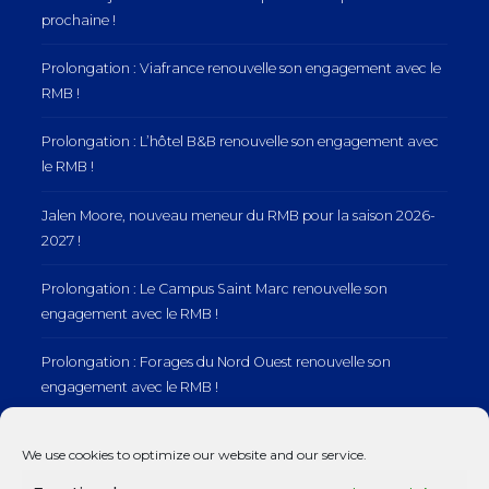
prochaine !
Prolongation : Viafrance renouvelle son engagement avec le
RMB !
Prolongation : L’hôtel B&B renouvelle son engagement avec
le RMB !
Jalen Moore, nouveau meneur du RMB pour la saison 2026-
2027 !
Prolongation : Le Campus Saint Marc renouvelle son
engagement avec le RMB !
Prolongation : Forages du Nord Ouest renouvelle son
engagement avec le RMB !
Prolongation : Normandie Manutention renouvelle son
We use cookies to optimize our website and our service.
engagement avec le RMB !