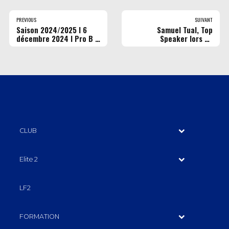
PREVIOUS
SUIVANT
Saison 2024/2025 I 6
Samuel Tual, Top
décembre 2024 l Pro B l
Speaker lors de
Rouen vs Blois (© Maéva
l'évènement "Les forces
Parmentier)
vives du territoire"
CLUB
Elite 2
LF2
FORMATION