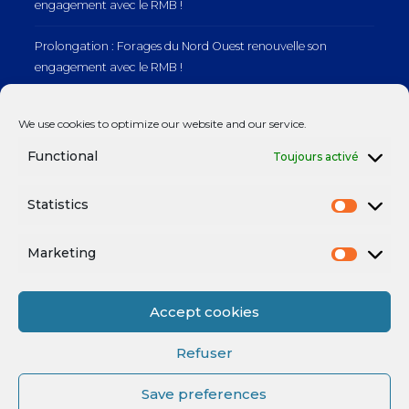
engagement avec le RMB !
Prolongation : Forages du Nord Ouest renouvelle son
engagement avec le RMB !
Prolongation : Normandie Manutention renouvelle son
We use cookies to optimize our website and our service.
engagement avec le RMB !
Functional
Toujours activé
Statistics
Mentions légales
Marketing
Accept cookies
Refuser
Save preferences
Mentions légales