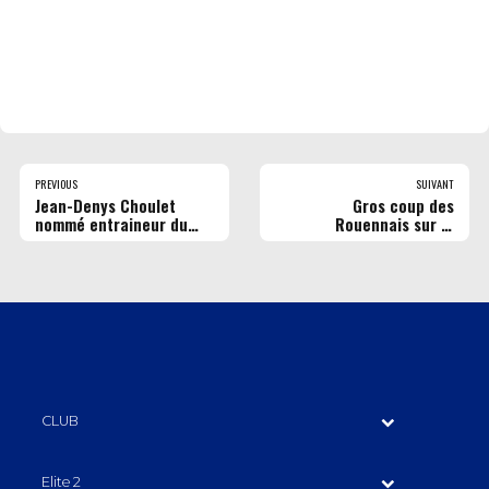
PREVIOUS
SUIVANT
Jean-Denys Choulet
Gros coup des
nommé entraineur du
Rouennais sur le
Rouen Métropole Basket
parquet de Vichy.
!
CLUB
Elite 2