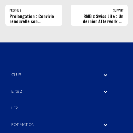
PREVIOUS
SUIVANT
Prolongation : Convivio
RMB x Swiss Life : Un
renouvelle son
dernier Afterwork de
engagement avec le RMB
saison réussi !
!
CLUB
Elite 2
LF2
FORMATION