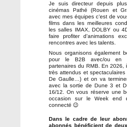
Je suis directeur depuis pl
cinémas Pathé (Rouen et Grand
avec mes équipes c’est de vous
films dans les meilleures con
les salles IMAX, DOLBY ou 4
faire profiter d’animations e
rencontres avec les talents.
Nous organisons également b
pour le B2B avec/ou en p
partenaires du RMB. En 2026, i
très attendus et spectaculaire
De Gaulle…) et on va terminer
avec la sortie de Dune 3 et 
16/12. On vous réserve une be
occasion sur le Week end 
connecté 😉
Dans le cadre de leur abo
abonnés bénéficient de deux