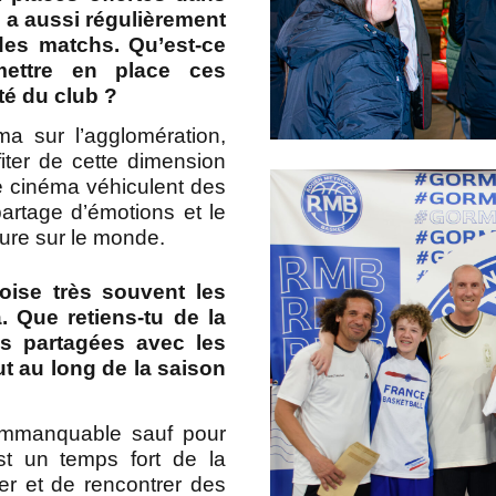
c a aussi régulièrement
des matchs. Qu’est-ce
ettre en place ces
é du club ?
ma sur l’agglomération,
ofiter de cette dimension
 le cinéma véhiculent des
rtage d’émotions et le
ure sur le monde.
oise très souvent les
 Que retiens-tu de la
es partagées avec les
t au long de la saison
 immanquable sauf pour
est un temps fort de la
er et de rencontrer des