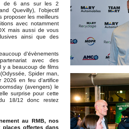
us de 6 ans sur les 2
 Quevilly), l’objectif
 proposer les meilleurs
ditions avec notamment
DX mais aussi de vous
xclusives ainsi que des
eaucoup d’évènements
artenariat avec des
l y a beaucoup de films
s (Odyssée, Spider man,
 2026 en feu d’artifice
Doomsday (avengers) le
lle surprise pour cette
du 18/12 donc restez
nnement au RMB, nos
 places offertes dans