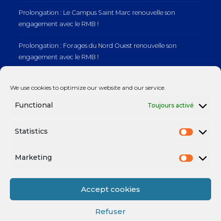
Prolongation : Le Campus Saint Marc renouvelle son
engagement avec le RMB !
Prolongation : Forages du Nord Ouest renouvelle son
engagement avec le RMB !
Prolongation : Normandie Manutention renouvelle son
We use cookies to optimize our website and our service.
engagement avec le RMB !
Functional
Toujours activé
Statistics
Mentions légales
Marketing
Accept cookies
Refuser