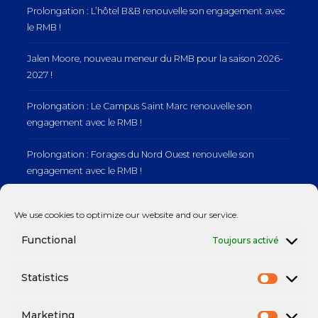
Prolongation : L’hôtel B&B renouvelle son engagement avec
le RMB !
Jalen Moore, nouveau meneur du RMB pour la saison 2026-
2027 !
Prolongation : Le Campus Saint Marc renouvelle son
engagement avec le RMB !
Prolongation : Forages du Nord Ouest renouvelle son
engagement avec le RMB !
Prolongation : Normandie Manutention renouvelle son
We use cookies to optimize our website and our service.
engagement avec le RMB !
Functional
Toujours activé
Statistics
Mentions légales
Marketing