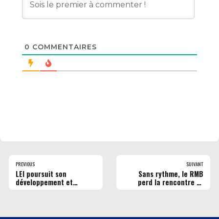
0
COMMENTAIRES
PREVIOUS
SUIVANT
LEI poursuit son
Sans rythme, le RMB
développement et
perd la rencontre et
recrute
deux joueurs (sur
blessure)