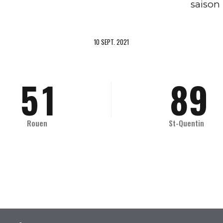
saison 
3
6
7
10 SEPT. 2021
4
0
7
8
5
1
8
9
6
2
9
0
Rouen
St-Quentin
7
3
0
8
4