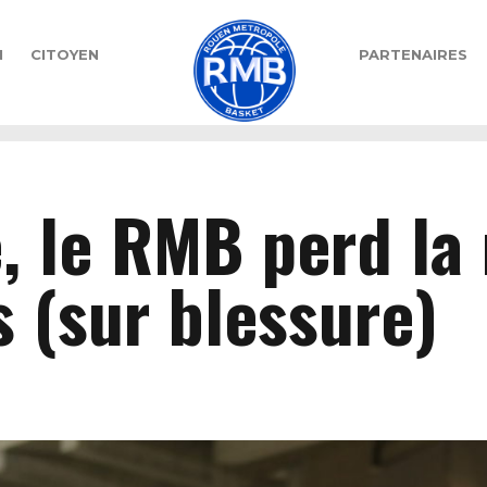
N
CITOYEN
PARTENAIRES
S
, le RMB perd la 
 (sur blessure)