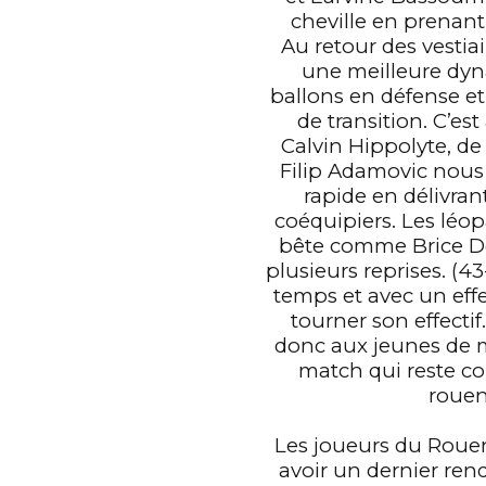
0
cheville en prenant
0
1
Au retour des vestia
une meilleure dyn
ballons en défense e
1
2
de transition. C’est
Calvin Hippolyte, de 
Filip Adamovic nous 
2
3
rapide en délivran
coéquipiers. Les léop
bête comme Brice De
0
3
4
plusieurs reprises. (4
temps et avec un effe
tourner son effectif
donc aux jeunes de m
1
4
5
match qui reste c
rouen
2
5
6
Les joueurs du Roue
avoir un dernier ren