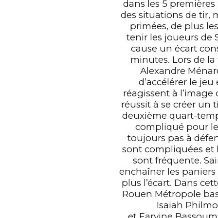
dans les 5 premières 
des situations de tir,
primées, de plus le
tenir les joueurs de
cause un écart con
minutes. Lors de la
Alexandre Ménar
d’accélérer le jeu
réagissent à l’image
réussit à se créer un ti
deuxième quart-temps,
compliqué pour le
toujours pas à défen
sont compliquées et l
sont fréquente. Sa
enchaîner les paniers 
plus l’écart. Dans cet
Rouen Métropole bask
Isaiah Philmor
et Earvine Bassoumb