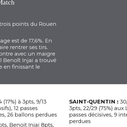
9
5
Match
0
6
 trois points du Rouen
7
age est de 17,6%. En
ire rentrer ses tirs.
contre avec un maigre
8
ul Benoît Injaï a trouvé
e en finissant le
9
0
4 (17%) à 3pts, 9/13
SAINT-QUENTIN :
30/
sifs), 12 passes
3pts, 22/29 (75%) aux L
res, 26 ballons perdues
passes décisives, 9 int
perdues
s, Benoit Injaï 8pts,