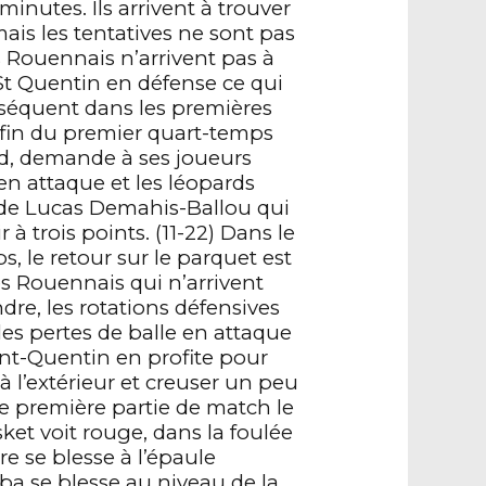
minutes. Ils arrivent à trouver
 mais les tentatives ne sont pas
s Rouennais n’arrivent pas à
 St Quentin en défense ce qui
séquent dans les premières
 fin du premier quart-temps
d, demande à ses joueurs
 en attaque et les léopards
 de Lucas Demahis-Ballou qui
r à trois points. (11-22) Dans le
 le retour sur le parquet est
s Rouennais qui n’arrivent
dre, les rotations défensives
es pertes de balle en attaque
int-Quentin en profite pour
à l’extérieur et creuser un peu
te première partie de match le
et voit rouge, dans la foulée
e se blesse à l’épaule
a se blesse au niveau de la